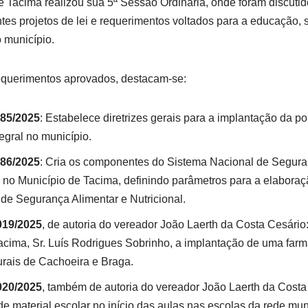
 Tacima realizou sua 5ª Sessão Ordinária, onde foram discutid
tes projetos de lei e requerimentos voltados para a educação, 
 município.
requerimentos aprovados, destacam-se:
285/2025
: Estabelece diretrizes gerais para a implantação da p
egral no município.
286/2025
: Cria os componentes do Sistema Nacional de Segura
) no Município de Tacima, definindo parâmetros para a elabora
de Segurança Alimentar e Nutricional.
019/2025
, de autoria do vereador João Laerth da Costa Cesário: 
Tacima, Sr. Luís Rodrigues Sobrinho, a implantação de uma far
rais de Cachoeira e Braga.
020/2025
, também de autoria do vereador João Laerth da Costa 
 de material escolar no início das aulas nas escolas da rede mun