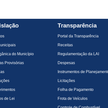
islação
Transparência
tos
Portal da Transparência
unicipais
Receitas
gânica do Município
Regulamentação da LAI
s Provisórias
Despesas
ias
Instrumentos de Planejament
uções
Licitações
rimentos
Folha de Pagamento
os de Lei
Frota de Veículos
Controle de Combustível