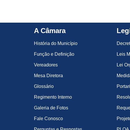
A Câmara
Leg
História do Município
Decre
Função e Definição
Leis M
Vereadores
Lei Or
Mesa Diretora
Medida
Glossário
Portar
Regimento Interno
Resol
Galeria de Fotos
Reque
Fale Conosco
Projet
Perguntas e Respostas
PLOA