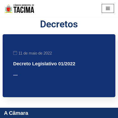
Pular
para
Decretos
o
conteúdo
11 de maio de 2022
Decreto Legislativo 01/2022
A Câmara