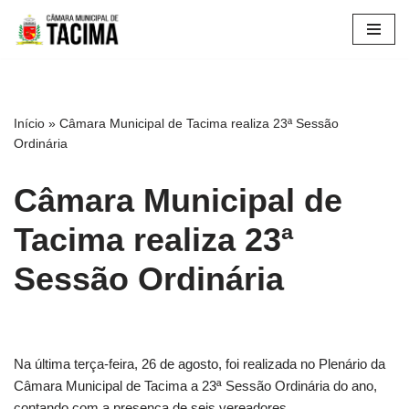
Pular
para
o
conteúdo
Início
»
Câmara Municipal de Tacima realiza 23ª Sessão
Ordinária
Câmara Municipal de
Tacima realiza 23ª
Sessão Ordinária
Na última terça-feira, 26 de agosto, foi realizada no Plenário da
Câmara Municipal de Tacima a 23ª Sessão Ordinária do ano,
contando com a presença de seis vereadores.