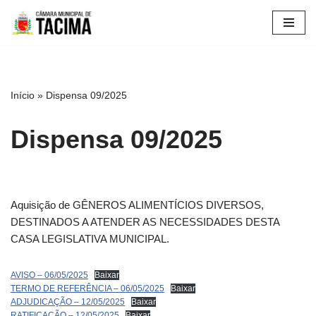
Pular
para
o
conteúdo
Início
»
Dispensa 09/2025
Dispensa 09/2025
Aquisição de GÊNEROS ALIMENTÍCIOS DIVERSOS,
DESTINADOS A ATENDER AS NECESSIDADES DESTA
CASA LEGISLATIVA MUNICIPAL.
AVISO – 06/05/2025
Baixar
TERMO DE REFERÊNCIA – 06/05/2025
Baixar
ADJUDICAÇÃO – 12/05/2025
Baixar
RATIFICAÇÃO – 12/05/2025
Baixar