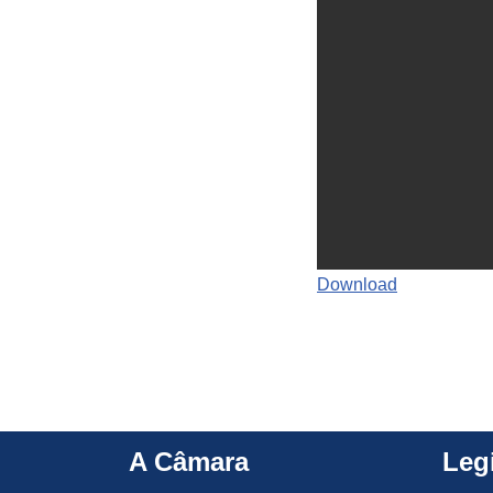
Download
A Câmara
Leg