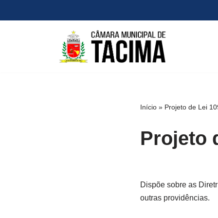
Pular
para
o
conteúdo
Início
»
Projeto de Lei 1
Projeto 
Dispõe sobre as Diret
outras providências.