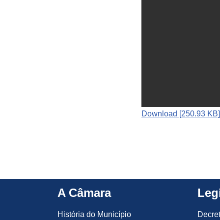
Download [250.93 KB]
A Câmara
Leg
História do Município
Decre