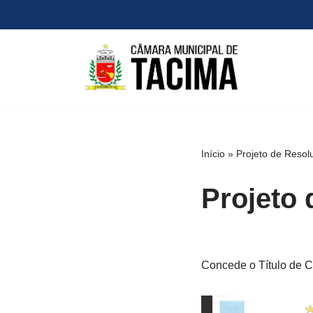
Pular
para
o
conteúdo
Início
»
Projeto de Reso
Projeto
Concede o Título de C