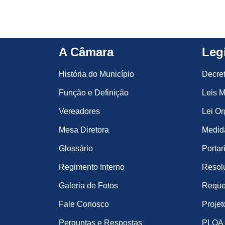
A Câmara
Leg
História do Município
Decre
Função e Definição
Leis M
Vereadores
Lei Or
Mesa Diretora
Medida
Glossário
Portar
Regimento Interno
Resol
Galeria de Fotos
Reque
Fale Conosco
Projet
Perguntas e Respostas
PLOA