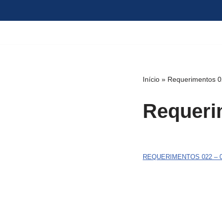
Pular
para
o
conteúdo
Início
»
Requerimentos 0
Requeri
REQUERIMENTOS 022 – 02