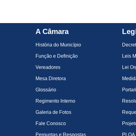
A Câmara
Leg
História do Município
Decre
Função e Definição
Leis M
Vereadores
Lei Or
Mesa Diretora
Medida
Glossário
Portar
Regimento Interno
Resol
Galeria de Fotos
Reque
Fale Conosco
Projet
Perguntas e Respostas
PLOA