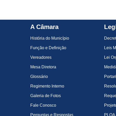
A Câmara
Leg
História do Município
Decre
Função e Definição
Leis M
Vereadores
Lei Or
Mesa Diretora
Medida
Glossário
Portar
Regimento Interno
Resol
Galeria de Fotos
Reque
Fale Conosco
Projet
Perguntas e Respostas
PLOA