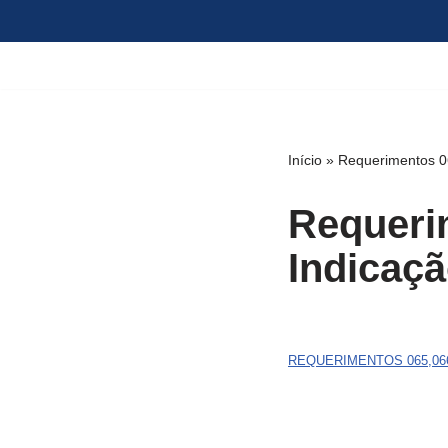
Pular
para
o
conteúdo
Início
»
Requerimentos 0
Requeri
Indicaçã
REQUERIMENTOS 065,066