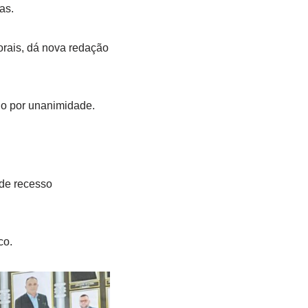
as.
orais, dá nova redação
do por unanimidade.
 de recesso
co.