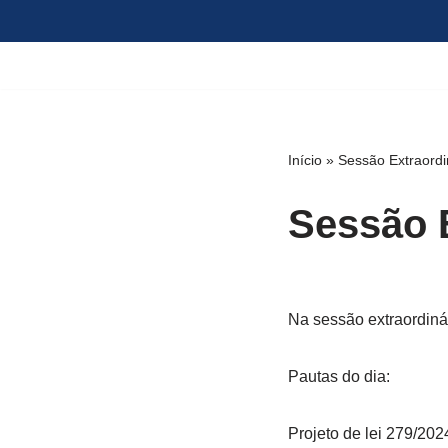
Pular
para
o
conteúdo
Início
»
Sessão Extraordi
Sessão E
Na sessão extraordiná
Pautas do dia:
Projeto de lei 279/202