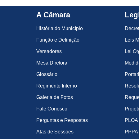
A Câmara
Leg
História do Município
Decre
Função e Definição
Leis M
Vereadores
Lei Or
Mesa Diretora
Medida
Glossário
Portar
Regimento Interno
Resol
Galeria de Fotos
Reque
Fale Conosco
Projet
Perguntas e Respostas
PLOA
Atas de Sessões
PPPA